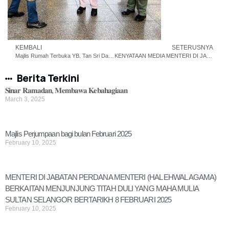
KEMBALI
SETERUSNYA
Majlis Rumah Terbuka YB. Tan Sri Dato’ (Dr.) Johari Abdul, Speaker Dewan Rakyat
KENYATAAN MEDIA MENTERI DI JABATAN PERDANA MENTERI (HAL EHWAL AGAMA) BERKAITAN KAEDAH PENETAPAN RASMI 1 SYAWAL DI MALAYSIA
Berita Terkini
𝐒𝐢𝐧𝐚𝐫 𝐑𝐚𝐦𝐚𝐝𝐚𝐧, 𝐌𝐞𝐦𝐛𝐚𝐰𝐚 𝐊𝐞𝐛𝐚𝐡𝐚𝐠𝐢𝐚𝐚𝐧
March 3, 2025
Majlis Perjumpaan bagi bulan Februari 2025
February 10, 2025
MENTERI DI JABATAN PERDANA MENTERI (HAL EHWAL AGAMA)
BERKAITAN MENJUNJUNG TITAH DULI YANG MAHA MULIA
SULTAN SELANGOR BERTARIKH 8 FEBRUARI 2025
February 10, 2025