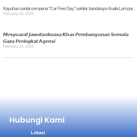
Kayuhan santai sempena “Car Free Day” sekitar bandaraya Kuala Lumpur.
February 10, 2025
𝙈𝙚𝙨𝙮𝙪𝙖𝙧𝙖𝙩 𝙅𝙖𝙬𝙖𝙩𝙖𝙣𝙠𝙪𝙖𝙨𝙖 𝙆𝙝𝙖𝙨 𝙋𝙚𝙢𝙗𝙖𝙣𝙜𝙪𝙣𝙖𝙣 𝙎𝙚𝙢𝙪𝙡𝙖
𝙂𝙖𝙯𝙖 𝙋𝙚𝙧𝙞𝙣𝙜𝙠𝙖𝙩 𝘼𝙜𝙚𝙣𝙨𝙞
February 10, 2025
Hubungi Kami
Lokasi