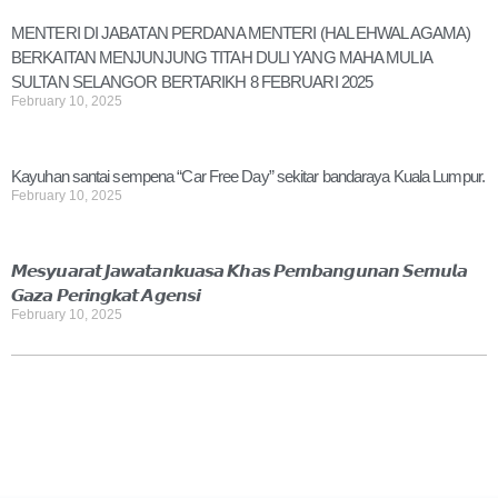
MENTERI DI JABATAN PERDANA MENTERI (HAL EHWAL AGAMA)
BERKAITAN MENJUNJUNG TITAH DULI YANG MAHA MULIA
SULTAN SELANGOR BERTARIKH 8 FEBRUARI 2025
February 10, 2025
Kayuhan santai sempena “Car Free Day” sekitar bandaraya Kuala Lumpur.
February 10, 2025
𝙈𝙚𝙨𝙮𝙪𝙖𝙧𝙖𝙩 𝙅𝙖𝙬𝙖𝙩𝙖𝙣𝙠𝙪𝙖𝙨𝙖 𝙆𝙝𝙖𝙨 𝙋𝙚𝙢𝙗𝙖𝙣𝙜𝙪𝙣𝙖𝙣 𝙎𝙚𝙢𝙪𝙡𝙖
𝙂𝙖𝙯𝙖 𝙋𝙚𝙧𝙞𝙣𝙜𝙠𝙖𝙩 𝘼𝙜𝙚𝙣𝙨𝙞
February 10, 2025