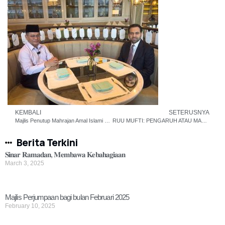
KEMBALI
SETERUSNYA
Majlis Penutup Mahrajan Amal Islami Mualaf Peringkat Kebangsaan Tahun 2024
RUU MUFTI: PENGARUH ATAU MASLAHAT?
Berita Terkini
𝐒𝐢𝐧𝐚𝐫 𝐑𝐚𝐦𝐚𝐝𝐚𝐧, 𝐌𝐞𝐦𝐛𝐚𝐰𝐚 𝐊𝐞𝐛𝐚𝐡𝐚𝐠𝐢𝐚𝐚𝐧
March 3, 2025
Majlis Perjumpaan bagi bulan Februari 2025
February 10, 2025