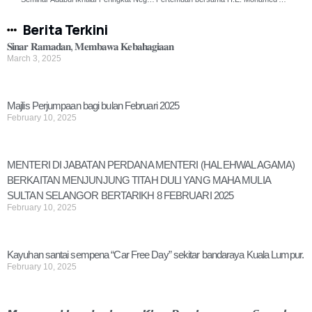
Berita Terkini
𝐒𝐢𝐧𝐚𝐫 𝐑𝐚𝐦𝐚𝐝𝐚𝐧, 𝐌𝐞𝐦𝐛𝐚𝐰𝐚 𝐊𝐞𝐛𝐚𝐡𝐚𝐠𝐢𝐚𝐚𝐧
March 3, 2025
Majlis Perjumpaan bagi bulan Februari 2025
February 10, 2025
MENTERI DI JABATAN PERDANA MENTERI (HAL EHWAL AGAMA)
BERKAITAN MENJUNJUNG TITAH DULI YANG MAHA MULIA
SULTAN SELANGOR BERTARIKH 8 FEBRUARI 2025
February 10, 2025
Kayuhan santai sempena “Car Free Day” sekitar bandaraya Kuala Lumpur.
February 10, 2025