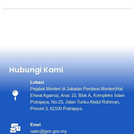
Hubungi Kami
Lokasi
Pejabat Menteri di Jabatan Perdana Menter(Hal
Ehwal Agama), Aras 10, Blok A, Kompleks Islam
Putrajaya, No.23, Jalan Tunku Abdul Rahman,
Presint 3, 62100 Putrajaya.
Emel
naim@jpm.gov.my