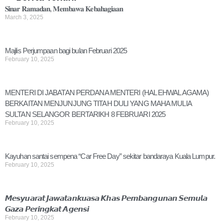
𝐒𝐢𝐧𝐚𝐫 𝐑𝐚𝐦𝐚𝐝𝐚𝐧, 𝐌𝐞𝐦𝐛𝐚𝐰𝐚 𝐊𝐞𝐛𝐚𝐡𝐚𝐠𝐢𝐚𝐚𝐧
March 3, 2025
Majlis Perjumpaan bagi bulan Februari 2025
February 10, 2025
MENTERI DI JABATAN PERDANA MENTERI (HAL EHWAL AGAMA)
BERKAITAN MENJUNJUNG TITAH DULI YANG MAHA MULIA
SULTAN SELANGOR BERTARIKH 8 FEBRUARI 2025
February 10, 2025
Kayuhan santai sempena “Car Free Day” sekitar bandaraya Kuala Lumpur.
February 10, 2025
𝙈𝙚𝙨𝙮𝙪𝙖𝙧𝙖𝙩 𝙅𝙖𝙬𝙖𝙩𝙖𝙣𝙠𝙪𝙖𝙨𝙖 𝙆𝙝𝙖𝙨 𝙋𝙚𝙢𝙗𝙖𝙣𝙜𝙪𝙣𝙖𝙣 𝙎𝙚𝙢𝙪𝙡𝙖
𝙂𝙖𝙯𝙖 𝙋𝙚𝙧𝙞𝙣𝙜𝙠𝙖𝙩 𝘼𝙜𝙚𝙣𝙨𝙞
February 10, 2025