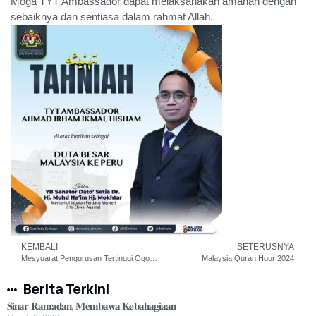
Moga TYT Ambassador dapat melaksanakan amanah dengan
sebaiknya dan sentiasa dalam rahmat Allah.
KEMBALI
SETERUSNYA
Mesyuarat Pengurusan Tertinggi Ogos 2024
Malaysia Quran Hour 2024
Berita Terkini
𝐒𝐢𝐧𝐚𝐫 𝐑𝐚𝐦𝐚𝐝𝐚𝐧, 𝐌𝐞𝐦𝐛𝐚𝐰𝐚 𝐊𝐞𝐛𝐚𝐡𝐚𝐠𝐢𝐚𝐚𝐧