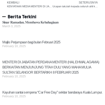
KEMBALI
SETERUSNYA
KENYATAAN MEDIA MENTERI DI JABATAN PERDANA MENTERI (HAL EHWAL AGAMA) BERKAITAN LAWATAN RASMI MENTERI HAJI DAN UMRAH ARAB SAUDI KE MALAYSIA PERKUKUH KERJASAMA DUA HALA
Ucapan takziah kepada seluruh ahli keluarga Almarhum Dato’ Ar. Haji Baharuddin bin Abu Kassim, Arkitek Masjid Negara
Berita Terkini
𝐒𝐢𝐧𝐚𝐫 𝐑𝐚𝐦𝐚𝐝𝐚𝐧, 𝐌𝐞𝐦𝐛𝐚𝐰𝐚 𝐊𝐞𝐛𝐚𝐡𝐚𝐠𝐢𝐚𝐚𝐧
March 3, 2025
Majlis Perjumpaan bagi bulan Februari 2025
February 10, 2025
MENTERI DI JABATAN PERDANA MENTERI (HAL EHWAL AGAMA)
BERKAITAN MENJUNJUNG TITAH DULI YANG MAHA MULIA
SULTAN SELANGOR BERTARIKH 8 FEBRUARI 2025
February 10, 2025
Kayuhan santai sempena “Car Free Day” sekitar bandaraya Kuala Lumpur.
February 10, 2025