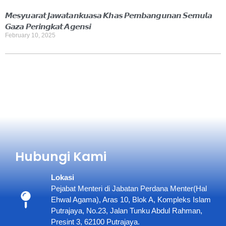
𝙈𝙚𝙨𝙮𝙪𝙖𝙧𝙖𝙩 𝙅𝙖𝙬𝙖𝙩𝙖𝙣𝙠𝙪𝙖𝙨𝙖 𝙆𝙝𝙖𝙨 𝙋𝙚𝙢𝙗𝙖𝙣𝙜𝙪𝙣𝙖𝙣 𝙎𝙚𝙢𝙪𝙡𝙖
𝙂𝙖𝙯𝙖 𝙋𝙚𝙧𝙞𝙣𝙜𝙠𝙖𝙩 𝘼𝙜𝙚𝙣𝙨𝙞
February 10, 2025
Hubungi Kami
Lokasi
Pejabat Menteri di Jabatan Perdana Menter(Hal
Ehwal Agama), Aras 10, Blok A, Kompleks Islam
Putrajaya, No.23, Jalan Tunku Abdul Rahman,
Presint 3, 62100 Putrajaya.