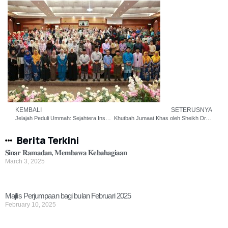
KEMBALI
SETERUSNYA
Jelajah Peduli Ummah: Sejahtera Insan Al-Falah
Khutbah Jumaat Khas oleh Sheikh Dr. Maher Hamad Al-Mua’iqaly
Berita Terkini
𝐒𝐢𝐧𝐚𝐫 𝐑𝐚𝐦𝐚𝐝𝐚𝐧, 𝐌𝐞𝐦𝐛𝐚𝐰𝐚 𝐊𝐞𝐛𝐚𝐡𝐚𝐠𝐢𝐚𝐚𝐧
March 3, 2025
Majlis Perjumpaan bagi bulan Februari 2025
February 10, 2025