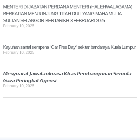
MENTERI DI JABATAN PERDANA MENTERI (HAL EHWAL AGAMA)
BERKAITAN MENJUNJUNG TITAH DULI YANG MAHA MULIA
SULTAN SELANGOR BERTARIKH 8 FEBRUARI 2025
February 10, 2025
Kayuhan santai sempena “Car Free Day” sekitar bandaraya Kuala Lumpur.
February 10, 2025
𝙈𝙚𝙨𝙮𝙪𝙖𝙧𝙖𝙩 𝙅𝙖𝙬𝙖𝙩𝙖𝙣𝙠𝙪𝙖𝙨𝙖 𝙆𝙝𝙖𝙨 𝙋𝙚𝙢𝙗𝙖𝙣𝙜𝙪𝙣𝙖𝙣 𝙎𝙚𝙢𝙪𝙡𝙖
𝙂𝙖𝙯𝙖 𝙋𝙚𝙧𝙞𝙣𝙜𝙠𝙖𝙩 𝘼𝙜𝙚𝙣𝙨𝙞
February 10, 2025