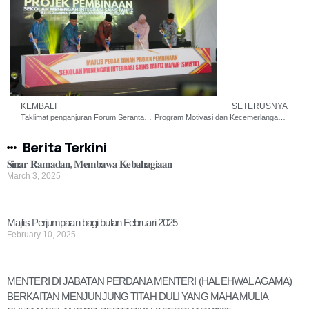
KEMBALI
SETERUSNYA
Taklimat penganjuran Forum Serantau YAPEIM
Program Motivasi dan Kecemerlangan Murid di Sekolah Kebangsaan Telkong, Kuala Krai, Kelantan
Berita Terkini
𝐒𝐢𝐧𝐚𝐫 𝐑𝐚𝐦𝐚𝐝𝐚𝐧, 𝐌𝐞𝐦𝐛𝐚𝐰𝐚 𝐊𝐞𝐛𝐚𝐡𝐚𝐠𝐢𝐚𝐚𝐧
March 3, 2025
Majlis Perjumpaan bagi bulan Februari 2025
February 10, 2025
MENTERI DI JABATAN PERDANA MENTERI (HAL EHWAL AGAMA)
BERKAITAN MENJUNJUNG TITAH DULI YANG MAHA MULIA