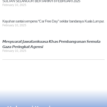
SULTAN SELANGOR BERTARIKH 8 FEBRUARI 2025
February 10, 2025
Kayuhan santai sempena “Car Free Day” sekitar bandaraya Kuala Lumpur.
February 10, 2025
𝙈𝙚𝙨𝙮𝙪𝙖𝙧𝙖𝙩 𝙅𝙖𝙬𝙖𝙩𝙖𝙣𝙠𝙪𝙖𝙨𝙖 𝙆𝙝𝙖𝙨 𝙋𝙚𝙢𝙗𝙖𝙣𝙜𝙪𝙣𝙖𝙣 𝙎𝙚𝙢𝙪𝙡𝙖
𝙂𝙖𝙯𝙖 𝙋𝙚𝙧𝙞𝙣𝙜𝙠𝙖𝙩 𝘼𝙜𝙚𝙣𝙨𝙞
February 10, 2025