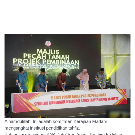
Alhamdulillah. Ini adalah komitmen Kerajaan Madani
mengangkat institusi pendidikan tahfiz.
Petang ini mengiringi YAB Dato’ Seri
Anwar Ibrahim
ke Majlis